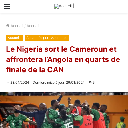
Menu
Accueil
/
Accueil |
Accueil |
Actualité sport Mauritanie
Le Nigeria sort le Cameroun et
affrontera l’Angola en quarts de
finale de la CAN
28/01/2024
Dernière mise à jour: 29/01/2024
5