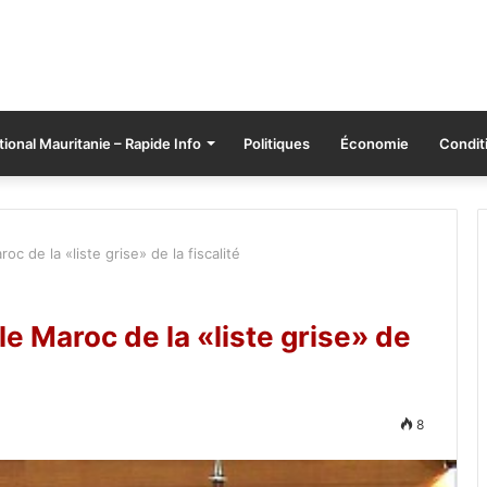
tional Mauritanie – Rapide Info
Politiques
Économie
Conditi
oc de la «liste grise» de la fiscalité
le Maroc de la «liste grise» de
8