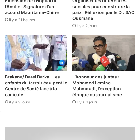
Extension de l’Hôpital de
Organiser les différences
l’Amitié : Signature d’un
sociales pour construire la
accord Mauritanie-Chine
paix : Réflexion par le Dr. SAO
Ousmane
il y a 21 heures
il y a 2 jours
Brakana/ Darel Barka : Les
L’honneur des justes :
enfants du terroir équipent le
Mohamed Lemine
Centre de Santé face à la
Mahmoudi, l’exception
canicule
éthique du journalisme
il y a 3 jours
il y a 3 jours