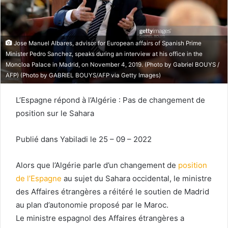
Jose Manuel Albares, advisor for European affairs of Spanish Prime
Minister Pedro Sanchez, speaks during an interview at his office in the
Moncloa Palace in Madrid, on November 4, 2019. (Photo by Gabriel BOUYS /
AFP) (Photo by GABRIEL BOUYS/AFP via Getty Images)
L’Espagne répond à l’Algérie : Pas de changement de
position sur le Sahara
Publié dans Yabiladi le 25 – 09 – 2022
Alors que l’Algérie parle d’un changement de
position
de l’Espagne
au sujet du Sahara occidental, le ministre
des Affaires étrangères a réitéré le soutien de Madrid
au plan d’autonomie proposé par le Maroc.
Le ministre espagnol des Affaires étrangères a