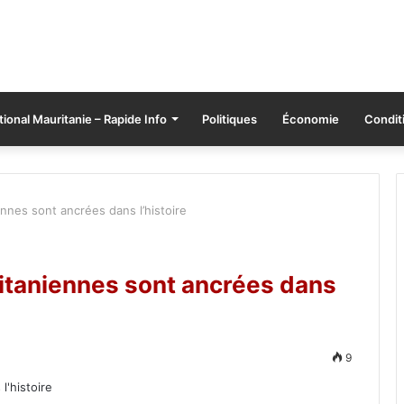
tional Mauritanie – Rapide Info
Politiques
Économie
Conditi
ennes sont ancrées dans l’histoire
ritaniennes sont ancrées dans
9