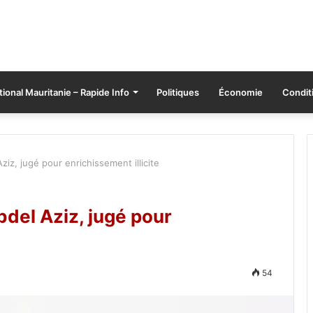
tional Mauritanie – Rapide Info
Politiques
Économie
Conditi
ziz, jugé pour enrichissement illicite
bdel Aziz, jugé pour
54