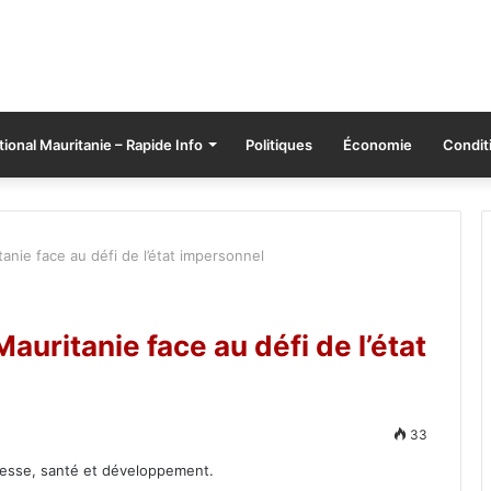
tional Mauritanie – Rapide Info
Politiques
Économie
Conditi
tanie face au défi de l’état impersonnel
auritanie face au défi de l’état
33