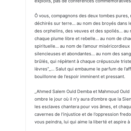
exploits, pas de conférences commémoratives 
Ô vous, compagnons des deux tombes pures, re
déchirés sur terre… au nom des broyés dans le
des orphelins, des veuves et des spoliés… au
chaque plume libre et rebelle… au nom de chaq
spirituelle… au nom de l’amour miséricordieu
silencieuses et abondantes… au nom des sangl
brûlés, qui répètent à chaque crépuscule trist
lèvres”_… Salut qui embaume le parfum de l’aff
bouillonne de l’espoir imminent et pressant.
_Ahmed Salem Ould Demba et Mahmoud Ould Sa
ombre le jour où il n’y aura d’ombre que la Si
les esclaves chantera pour vos âmes, et chaqu
cavernes de l’injustice et de l’oppression fred
vous peindra, lui qui aime la liberté et aspire à l