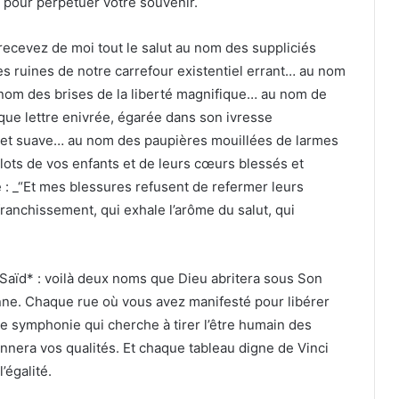
pour perpétuer votre souvenir.
cevez de moi tout le salut au nom des suppliciés
s ruines de notre carrefour existentiel errant… au nom
 nom des brises de la liberté magnifique… au nom de
ue lettre enivrée, égarée dans son ivresse
x et suave… au nom des paupières mouillées de larmes
ots de vos enfants et de leurs cœurs blessés et
e : _“Et mes blessures refusent de refermer leurs
ranchissement, qui exhale l’arôme du salut, qui
ïd* : voilà deux noms que Dieu abritera sous Son
enne. Chaque rue où vous avez manifesté pour libérer
e symphonie qui cherche à tirer l’être humain des
onnera vos qualités. Et chaque tableau digne de Vinci
’égalité.