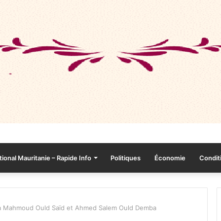
tional Mauritanie – Rapide Info
Politiques
Économie
Conditi
 Mahmoud Ould Saïd et Ahmed Salem Ould Demba