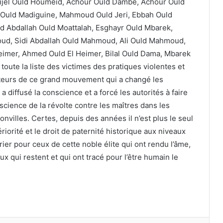
 Bijel Ould Houmeid, Achour Ould Dambe, Achour Ould
 Ould Madiguine, Mahmoud Ould Jeri, Ebbah Ould
 Abdallah Ould Moattalah, Esghayr Ould Mbarek,
, Sidi Abdallah Ould Mahmoud, Ali Ould Mahmoud,
mer, Ahmed Ould El Heimer, Bilal Ould Dama, Mbarek
ute la liste des victimes des pratiques violentes et
ateurs de ce grand mouvement qui a changé les
 diffusé la conscience et a forcé les autorités à faire
nscience de la révolte contre les maîtres dans les
onvilles. Certes, depuis des années il n’est plus le seul
tériorité et le droit de paternité historique aux niveaux
 prier pour ceux de cette noble élite qui ont rendu l’âme,
 qui restent et qui ont tracé pour l’être humain le