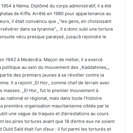
954 à Néma. Diplômé du corps administratif, il a été
taa de Kiffa. Arrêté en 1980 pour appartenance au
urs, il était convaincu que _“les gens, en choisissant
ersévérer dans sa tyrannie”_. Il a donc subi une torture
 a ensuite vécu presque paralysé, jusqu’à rejoindre le
en 1942 à Mederdra. Maçon de métier, il a exercé
la politique au sein du mouvement des _Kaddahines_,
t partie des premiers jeunes à se révolter contre la
omme. Il a rejoint _El Hor_ comme chef de terrain avec
es masses. _El Hor_ fut le premier mouvement à
u national et régional, mais dans toute l’histoire
la première organisation mauritanienne ciblée par le
subit une vague de traques et d’arrestations au cours
t les pires tortures avant que 18 d’entre eux ne soient
uld Saïd était l’un d’eux : il fut parmi les torturés et