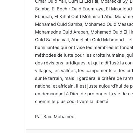
Omar Ould Yali, Oum El Eid Fal, Mbarecka Sy,
Samba, El Bechir Ould Enemraye, El Maouloud
Ebouiah, El Kihal Ould Mohamed Abd, Mohamed
Mohamed Ould Samba, Mohamed Ould Messaoud
Mohamedne Ould Arabah, Mohamed Ould El Hei
Ould Samba Vall, Abdellahi Ould Mahmoud… et to
humiliantes qui ont visé les membres et fond
méthodes de lutte pour les droits humains ,qui a
des révisions juridiques, et qui a diffusé la co
villages, les vallées, les campements et les bid
sur le terrain, mais il gardera le critère de l’an
national et africain. Il est juste aujourd’hui de
en demandant à Dieu de prolonger la vie de ceux
chemin le plus court vers la liberté.
Par Saïd Mohamed