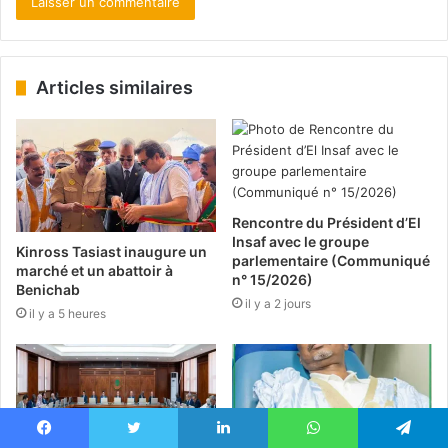
Articles similaires
Rencontre du Président d’El
Insaf avec le groupe
Kinross Tasiast inaugure un
parlementaire (Communiqué
marché et un abattoir à
n° 15/2026)
Benichab
il y a 2 jours
il y a 5 heures
Facebook
Twitter
Linkedin
WhatsApp
Telegram