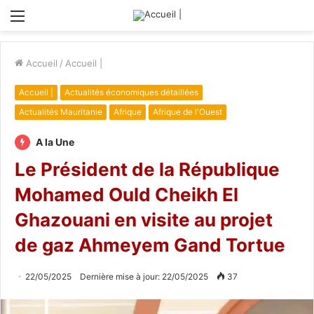
Menu
Accueil
/
Accueil |
Accueil |
Actualités économiques détaillées
Actualités Mauritanie
Afrique
Afrique de l'Ouest
A la Une
Le Président de la République
Mohamed Ould Cheikh El
Ghazouani en visite au projet
de gaz Ahmeyem Gand Tortue
22/05/2025
Dernière mise à jour: 22/05/2025
37