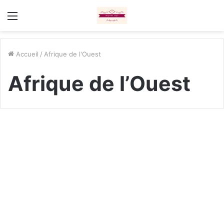
Menu
Accueil
/
Afrique de l'Ouest
Afrique de l’Ouest
Maroc, Mauritanie, Sénégal :
La géopolitique face aux
raccourcis
il y a 1 semaine