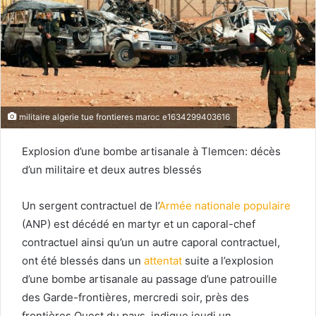
militaire algerie tue frontieres maroc e1634299403616
Explosion d’une bombe artisanale à Tlemcen: décès
d’un militaire et deux autres blessés
Un sergent contractuel de l’
Armée nationale populaire
(ANP) est décédé en martyr et un caporal-chef
contractuel ainsi qu’un un autre caporal contractuel,
ont été blessés dans un
attentat
suite a l’explosion
d’une bombe artisanale au passage d’une patrouille
des Garde-frontières, mercredi soir, près des
frontières Ouest du pays, indique jeudi un