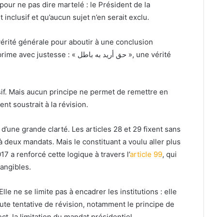
pour ne pas dire martelé : le Président de la
 inclusif et qu’aucun sujet n’en serait exclu.
 vérité générale pour aboutir à une conclusion
 « حق أريد به باطل », une vérité
usif. Mais aucun principe ne permet de remettre en
t soustrait à la révision.
 d’une grande clarté. Les articles 28 et 29 fixent sans
à deux mandats. Mais le constituant a voulu aller plus
17 a renforcé cette logique à travers l’
article 99
, qui
angibles.
lle ne se limite pas à encadrer les institutions : elle
te tentative de révision, notamment le principe de
ct, la limitation du mandat présidentiel.