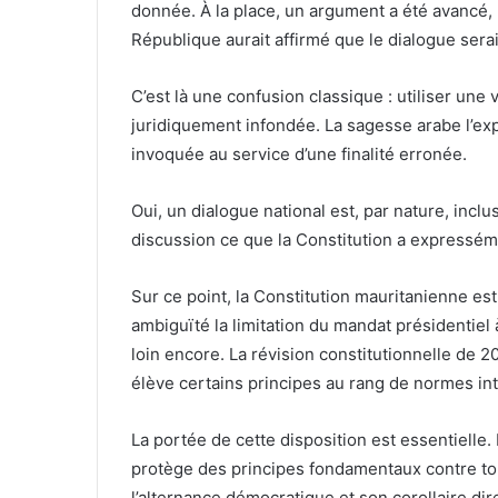
donnée. À la place, un argument a été avancé, 
République aurait affirmé que le dialogue serait
C’est là une confusion classique : utiliser une
juridiquement infondée. La sagesse arabe l’exprime avec justesse :
invoquée au service d’une finalité erronée.
Oui, un dialogue national est, par nature, incl
discussion ce que la Constitution a expressémen
Sur ce point, la Constitution mauritanienne est
ambiguïté la limitation du mandat présidentiel 
loin encore. La révision constitutionnelle de 20
élève certains principes au rang de normes int
La portée de cette disposition est essentielle. E
protège des principes fondamentaux contre tou
l’alternance démocratique et son corollaire dire