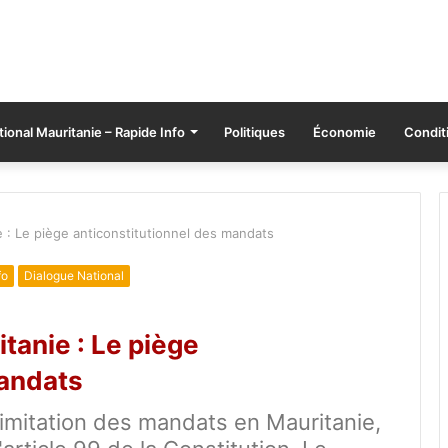
tional Mauritanie – Rapide Info
Politiques
Économie
Conditi
e : Le piège anticonstitutionnel des mandats
fo
Dialogue National
tanie : Le piège
mandats
 limitation des mandats en Mauritanie,