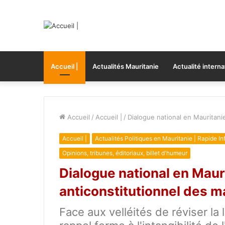
Accueil |
Actualités Mauritanie
Actualité interna
Accueil
/
Accueil |
/
Dialogue national en Mauritani
Accueil |
Actualités Politiques en Mauritanie | Rapide In
Opinions, tribunes, éditoriaux, billet d'humeur
Dialogue national en Mauri
anticonstitutionnel des 
Face aux velléités de réviser la