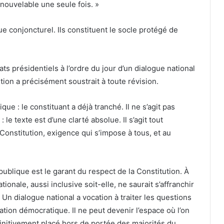
enouvelable une seule fois. »
e conjoncturel. Ils constituent le socle protégé de
ts présidentiels à l’ordre du jour d’un dialogue national
ution a précisément soustrait à toute révision.
tique : le constituant a déjà tranché. Il ne s’agit pas
 le texte est d’une clarté absolue. Il s’agit tout
onstitution, exigence qui s’impose à tous, et au
publique est le garant du respect de la Constitution. À
ationale, aussi inclusive soit-elle, ne saurait s’affranchir
. Un dialogue national a vocation à traiter les questions
ration démocratique. Il ne peut devenir l’espace où l’on
finitivement placé hors de portée des majorités du