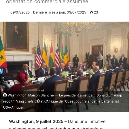
orientation commerciale assumée.
09/07/2025
Dernière mise à jour: 09/07/2025
23
Washington, Maison Blanche — Le président américain Donald J. Trump
reçoit " "cinq chefs d’État d’Afrique de l’Ouest pour relancer le partenariat
USA‑Afrique.
Washington, 9 juillet 2025
– Dans une initiative
diplomatique aussi inattendue que stratégique,