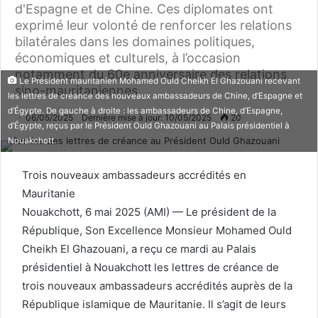
d'Espagne et de Chine. Ces diplomates ont
exprimé leur volonté de renforcer les relations
bilatérales dans les domaines politiques,
économiques et culturels, à l’occasion
notamment du 60e anniversaire des relations
Le Président mauritanien Mohamed Ould Cheikh El Ghazouani recevant
sino-mauritaniennes.
les lettres de créance des nouveaux ambassadeurs de Chine, d’Espagne et
d’Égypte. De gauche à droite : les ambassadeurs de Chine, d’Espagne,
06/05/2025
Dernière mise à jour: 10/05/2025
20
d’Égypte, reçus par le Président Ould Ghazouani au Palais présidentiel à
Nouakchott.
Trois nouveaux ambassadeurs accrédités en
Mauritanie
Nouakchott, 6 mai 2025 (AMI) — Le président de la
République, Son Excellence Monsieur Mohamed Ould
Cheikh El Ghazouani, a reçu ce mardi au Palais
présidentiel à Nouakchott les lettres de créance de
trois nouveaux ambassadeurs accrédités auprès de la
République islamique de Mauritanie. Il s’agit de leurs