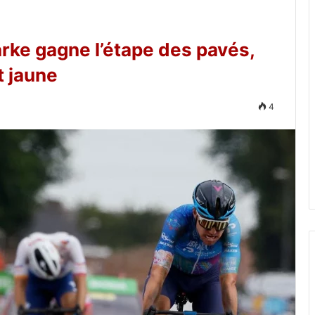
rke gagne l’étape des pavés,
t jaune
4