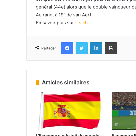
général (44e) alors que le double vainqueur d
4e rang, à 19″ de van Aert.
En savoir plus sur
rts.ch
Facebook
Twitter
Linkedin
Imprimer
Partager
Articles similaires
L’Espagne sur le toit du monde :
Espagne – F