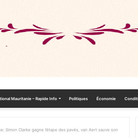
tional Mauritanie – Rapide Info
Politiques
Économie
Conditi
e: Simon Clarke gagne l’étape des pavés, van Aert sauve son