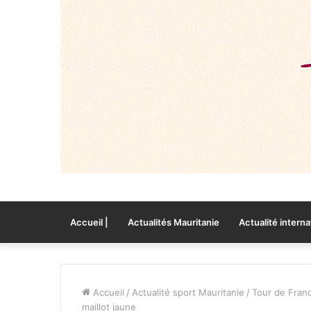
Accueil |
Actualités Mauritanie
Actualité interna
Accueil
/
Actualité sport Mauritanie
/
Tour de Franc
maillot jaune