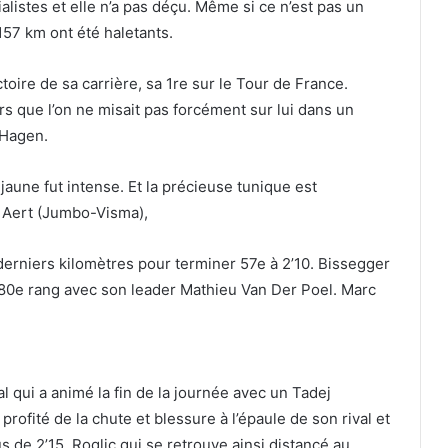
alistes et elle n’a pas déçu. Même si ce n’est pas un
157 km ont été haletants.
toire de sa carrière, sa 1re sur le Tour de France.
rs que l’on ne misait pas forcément sur lui dans un
 Hagen.
ot jaune fut intense. Et la précieuse tunique est
n Aert (Jumbo-Visma),
derniers kilomètres pour terminer 57e à 2’10. Bissegger
au 80e rang avec son leader Mathieu Van Der Poel. Marc
al qui a animé la fin de la journée avec un Tadej
rofité de la chute et blessure à l’épaule de son rival et
 de 2’15. Roglic qui se retrouve ainsi distancé au