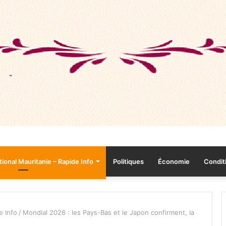
tional Mauritanie – Rapide Info
Politiques
Économie
Conditi
e Info
/
Mondial 2026 : les Pays-Bas et le Japon confirment, la