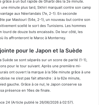
 grâce à un but rapide de Gharbi dès la 2e minute.
: une minute plus tard, Skhiri marquait contre son camp
avantage aux Néerlandais (7e, 2-1). En seconde
ête par Mastouri (54e, 2-1), un nouveau but contre son
initivement scellé le sort des Tunisiens. Les hommes
an lourd de douze buts encaissés. De leur côté, les
où ils affronteront le Maroc à Monterrey.
jointe pour le Japon et la Suède
a Suède se sont séparés sur un score de parité (1-1),
tions pour le tour suivant. Après une première mi-
rais ont ouvert la marque à la 56e minute grâce à une
doise ne s’est pas fait attendre : à la 62e minute,
ied gauche. Grâce à ce nul, le Japon conserve sa
sa présence en 16es de finale.
e 24 (Article publié le 26/06/2026 à 02:57).