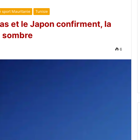
é sport Mauritanie
Tunisie
as et le Japon confirment, la
ie sombre
6