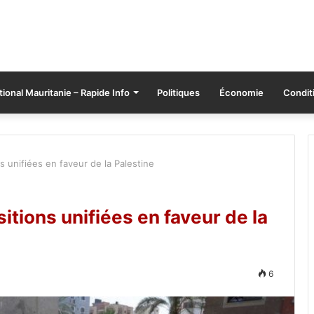
tional Mauritanie – Rapide Info
Politiques
Économie
Conditi
s unifiées en faveur de la Palestine
itions unifiées en faveur de la
6