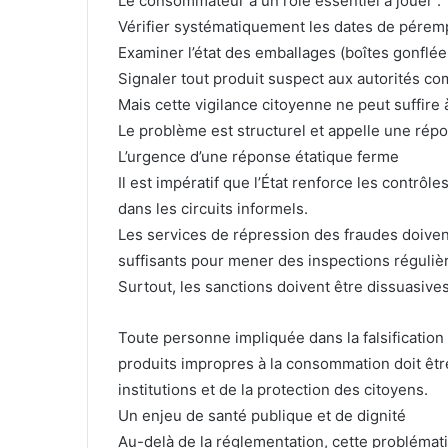
Le consommateur a un rôle essentiel à jouer :
Vérifier systématiquement les dates de péremp
Examiner l’état des emballages (boîtes gonfl
Signaler tout produit suspect aux autorités c
Mais cette vigilance citoyenne ne peut suffire à
Le problème est structurel et appelle une rép
L’urgence d’une réponse étatique ferme
Il est impératif que l’État renforce les contrôle
dans les circuits informels.
Les services de répression des fraudes doive
suffisants pour mener des inspections réguliè
Surtout, les sanctions doivent être dissuasives
Toute personne impliquée dans la falsification
produits impropres à la consommation doit être
institutions et de la protection des citoyens.
Un enjeu de santé publique et de dignité
Au-delà de la réglementation, cette problémat