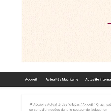
Accueil |
Actualités Mauritanie
Actualité interna
Accueil
/
Actualité des Wilayas
/
Akjoujt : Organisa
se sont distinguées dans le secteur de l’éducation