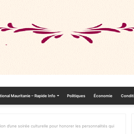
tional Mauritanie – Rapide Info
Politiques
Économie
Conditi
tion d’une soirée culturelle pour honorer les personnalités qui