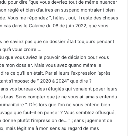
ondu pour dire ‘’que vous devriez tout de même nuancer
non réglé et bien d’autres en suspend montraient bien
ée. Vous me répondez ‘’, hélas , oui, il reste des choses
de mon cas dans le Calame du 08 de juin 2022, que vous
 ne saviez pas que ce dossier était toujours pendant
 qu’à vous croire …
endu que vous aviez le pouvoir de décision pour vous
 de mon dossier. Mais vous avez quand même le
e ce qu’il en était. Par ailleurs l’expression ’après
nt s’impose: de ‘’ 2020 à 2024’’ que dire ?
er dans vos bureaux des réfugiés qui venaient poser leurs
les bras. Sans compter que je ne vous ai jamais entendu
umanitaire ’’. Dès lors que l’on ne vous entend bien
clavage que faut–il en penser ? Vous semblez offusqué,
ître donne plutôt l’impression de… ’’ ; sans jugement de
eux, mais légitime à mon sens au regard de mes