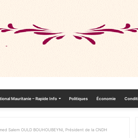
tional Mauritanie – Rapide Info
Politiques
Économie
Conditi
med Salem OULD BOUHOUBEYNI, Président de la CNDH