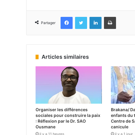
Facebook
Twitter
Linkedin
Imprimer
Partager
Articles similaires
Organiser les différences
Brakana/ Da
sociales pour construire la paix
enfants du t
: Réflexion par le Dr. SAO
Centre de Sa
Ousmane
canicule
il y a 11 heures
il y a 1 jour