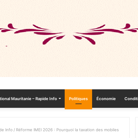
tional Mauritanie – Rapide Info
Politiques
Économie
Conditi
de Info
/
Réforme IMEI 2026 : Pourquoi la taxation des mobiles