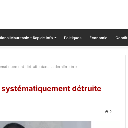
tional Mauritanie – Rapide Info
Politiques
Économie
Conditi
tématiquement détruite dans la dernière ère
é systématiquement détruite
9