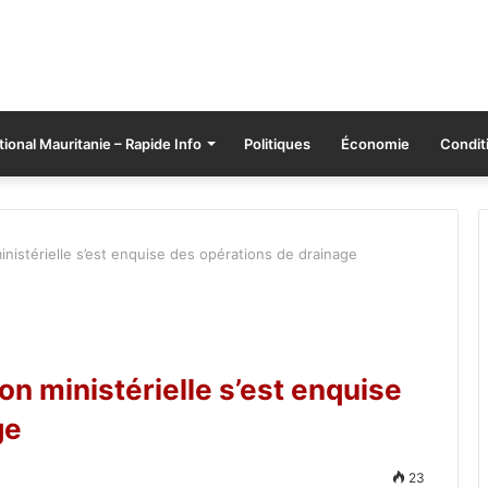
tional Mauritanie – Rapide Info
Politiques
Économie
Conditi
nistérielle s’est enquise des opérations de drainage
on ministérielle s’est enquise
ge
23