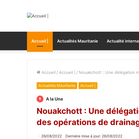
Accueil |
Actualités Mauritanie
Actualité interna
Accueil
/
Accueil |
/
Nouakchott : Une délégation mi
Actualités Mauritanie
Accueil |
A la Une
Nouakchott : Une délégati
des opérations de draina
26/08/2022
Dernière mise à jour: 26/08/2022