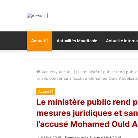
Accueil |
Actualités Mauritanie
Actualité interna
Accueil
/
Accueil |
/
Le ministère public rend public
prises concernant l’accusé Mohamed Ould Abdelaziz
Accueil |
Le ministère public rend p
mesures juridiques et san
l’accusé Mohamed Ould A
06/01/2025
Dernière mise à jour: 06/01/2025