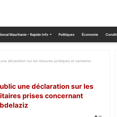
tional Mauritanie – Rapide Info
Politiques
Économie
Conditi
 une déclaration sur les mesures juridiques et sanitaires
ublic une déclaration sur les
itaires prises concernant
bdelaziz
25