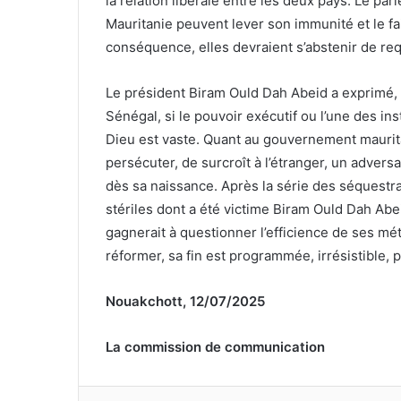
la relation libérale entre les deux pays. Le par
Mauritanie peuvent lever son immunité et le fai
conséquence, elles devraient s’abstenir de req
Le président Biram Ould Dah Abeid a exprimé, sa 
Sénégal, si le pouvoir exécutif ou l’une des inst
Dieu est vaste. Quant au gouvernement maurita
persécuter, de surcroît à l’étranger, un adversa
dès sa naissance. Après la série des séquest
stériles dont a été victime Biram Ould Dah Abe
gagnerait à questionner l’efficience de ses mé
réformer, sa fin est programmée, irrésistible, 
Nouakchott, 12/07/2025
La commission de communication