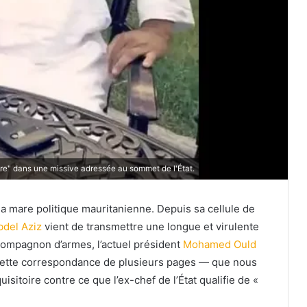
e" dans une missive adressée au sommet de l'État.
la mare politique mauritanienne. Depuis sa cellule de
del Aziz
vient de transmettre une longue et virulente
compagnon d’armes, l’actuel président
Mohamed Ould
 cette correspondance de plusieurs pages — que nous
sitoire contre ce que l’ex-chef de l’État qualifie de «