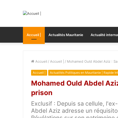
Accueil |
Actualités Mauritanie
Actualité interna
Accueil
/
Accueil |
/
Mohamed Ould Abdel Aziz : Sa l
Accueil |
Actualités Politiques en Mauritanie | Rapide In
Mohamed Ould Abdel Aziz :
prison
Exclusif : Depuis sa cellule, l
Abdel Aziz adresse un réquisito
Révélations sur son patrimoine 