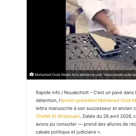
Mohamed Ould Abdel Aziz dénonce une "mascarade judiciair
Rapide info / Nouakchott – C’est un pavé dans 
détention, l’
ancien président Mohamed Ould Ab
lettre manuscrite à son successeur et ancien 
Cheikh El Ghazouani
. Datée du 28 avril 2026,
avons pu consulter — prend des allures de réqui
cabale politique et judiciaire ».