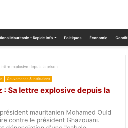
tional Mauritanie – Rapide Info
Politiques
Économie
Conditi
ettre explosive depuis la prison
fo
Gouvernance & Institutions
 Sa lettre explosive depuis la
'ex-président mauritanien Mohamed Ould
ire contre le président Ghazouani.
et dénonciation d'une "cabale