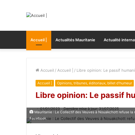
Accueil |
Actualités Mauritanie
Actualité interna
Accueil
/
Accueil |
/
Libre opinion: Le passif human
Accueil |
Opinions, tribunes, éditoriaux, billet d'humeur
Libre opinion: Le passif 
01/01/2023
Dernière mise à jour: 31/07/2025
Mauritanie : Le Collectif des Veuves à Nouakchott refuse la 
Facebook