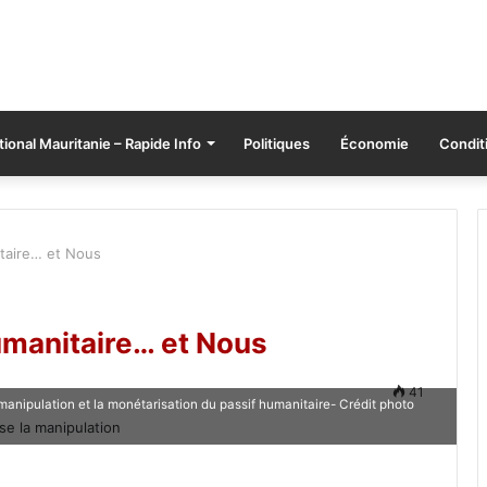
tional Mauritanie – Rapide Info
Politiques
Économie
Conditi
itaire… et Nous
humanitaire… et Nous
41
manipulation et la monétarisation du passif humanitaire- Crédit photo