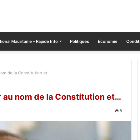
tional Mauritanie – Rapide Info
Politiques
Économie
Conditi
 nom de la Constitution et…
er au nom de la Constitution et…
8