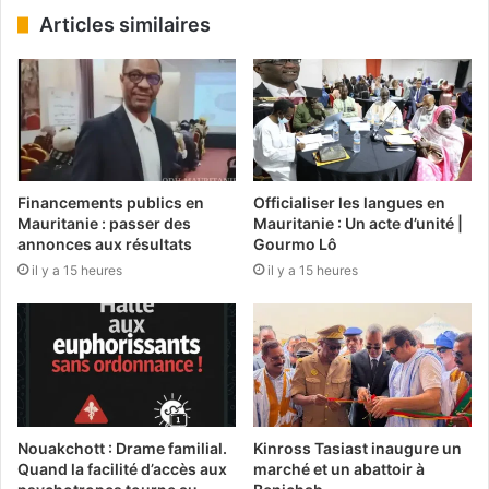
Articles similaires
Financements publics en
Officialiser les langues en
Mauritanie : passer des
Mauritanie : Un acte d’unité |
annonces aux résultats
Gourmo Lô
il y a 15 heures
il y a 15 heures
Nouakchott : Drame familial.
Kinross Tasiast inaugure un
Quand la facilité d’accès aux
marché et un abattoir à