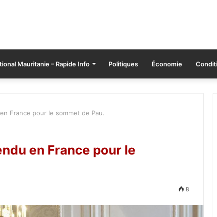
tional Mauritanie – Rapide Info
Politiques
Économie
Conditi
 en France pour le sommet de Pau.
endu en France pour le
8