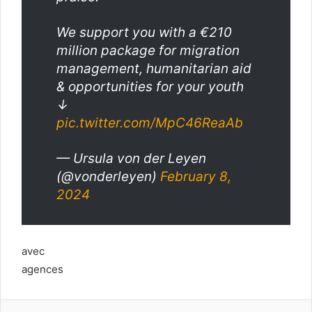
We support you with a €210
million package for migration
management, humanitarian aid
& opportunities for your youth
↓
pic.twitter.com/MpC46ReaAb
— Ursula von der Leyen
(@vonderleyen)
February 8,
2024
avec
agences
Facebook
Twitter
Linkedin
Imprimer