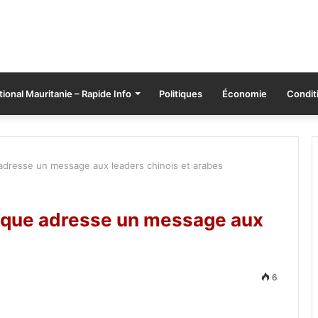
tional Mauritanie – Rapide Info
Politiques
Économie
Conditi
 adresse un message aux leaders chinois et arabes
lique adresse un message aux
6