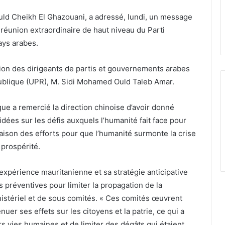
ld Cheikh El Ghazouani, a adressé, lundi, un message
 réunion extraordinaire de haut niveau du Parti
ays arabes.
ation des dirigeants de partis et gouvernements arabes
épublique (UPR), M. Sidi Mohamed Ould Taleb Amar.
ue a remercié la direction chinoise d’avoir donné
’idées sur les défis auxquels l’humanité fait face pour
aison des efforts pour que l’humanité surmonte la crise
 prospérité.
’expérience mauritanienne et sa stratégie anticipative
s préventives pour limiter la propagation de la
nistériel et de sous comités. « Ces comités œuvrent
nuer ses effets sur les citoyens et la patrie, ce qui a
rs vies humaines et de limiter des dégâts qui étaient