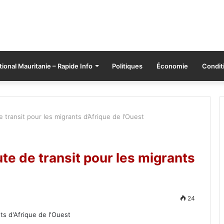
tional Mauritanie – Rapide Info
Politiques
Économie
Conditi
 transit pour les migrants d’Afrique de l’Ouest
te de transit pour les migrants
24