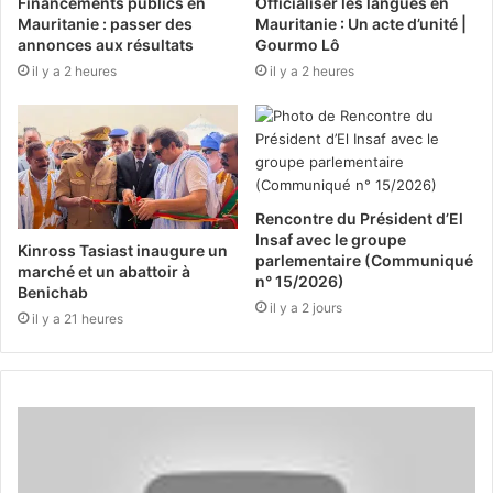
Financements publics en
Officialiser les langues en
Mauritanie : passer des
Mauritanie : Un acte d’unité |
annonces aux résultats
Gourmo Lô
il y a 2 heures
il y a 2 heures
Rencontre du Président d’El
Insaf avec le groupe
Kinross Tasiast inaugure un
parlementaire (Communiqué
marché et un abattoir à
n° 15/2026)
Benichab
il y a 2 jours
il y a 21 heures