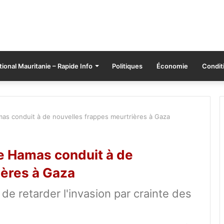
tional Mauritanie – Rapide Info
Politiques
Économie
Conditi
amas conduit à de nouvelles frappes meurtrières à Gaza
le Hamas conduit à de
ières à Gaza
 de retarder l'invasion par crainte des