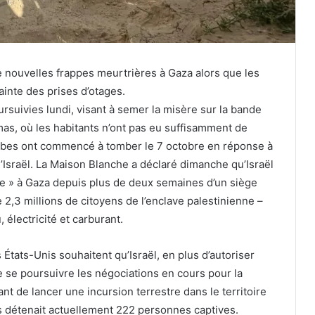
e nouvelles frappes meurtrières à Gaza alors que les
ainte des prises d’otages.
rsuivies lundi, visant à semer la misère sur la bande
amas, où les habitants n’ont pas eu suffisamment de
ombes ont commencé à tomber le 7 octobre en réponse à
’Israël. La Maison Blanche a déclaré dimanche qu’Israël
aide » à Gaza depuis plus de deux semaines d’un siège
e 2,3 millions de citoyens de l’enclave palestinienne –
 électricité et carburant.
s États-Unis souhaitent qu’Israël, en plus d’autoriser
e se poursuivre les négociations en cours pour la
t de lancer une incursion terrestre dans le territoire
as détenait actuellement 222 personnes captives.