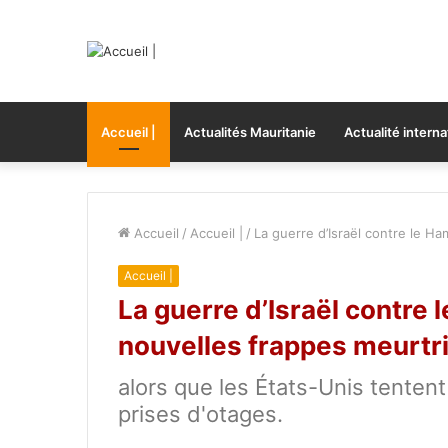
Accueil |
Actualités Mauritanie
Actualité interna
Accueil
/
Accueil |
/
La guerre d’Israël contre le H
Accueil |
La guerre d’Israël contre 
nouvelles frappes meurtr
alors que les États-Unis tentent
prises d'otages.