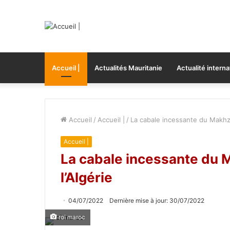
Accueil |
Actualités Mauritanie
Actualité interna
Accueil
/
Accueil |
/
La cabale incessante du Makhze
Accueil |
La cabale incessante du 
l’Algérie
04/07/2022
Dernière mise à jour: 30/07/2022
roi maroc