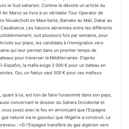
uis le Sud saharien. Comme le dévoile un article du
al Air Maroc se livre à un véritable Tour Operator de
puis Nouakchott en Mauritanie, Bamako au Mali, Dakar au
 Casablanca. Les liaisons aériennes entre les différents
quotidiennement, soit plusieurs fois par semaine, pour
rrivés sur place, les candidats à l’immigration vers
ocaine qui leur permet dans un premier temps de
bateaux pour traverser la Méditerranée. D’après
’El-Español, la mafia exige 2 000 € pour un bateau en
ceintes. Oui, un fœtus vaut 500 € pour ces mafieux
uant à lui, est loin de faire l’unanimité dans son pays,
aussi concernant le dossier du Sahara Occidental et
z, vous jouez avec le feu en annonçant que l’Espagne
az naturel via le gazoduc que l’Algérie a construit. Le
prévenu : «Si l’Espagne transfère du gaz algérien vers