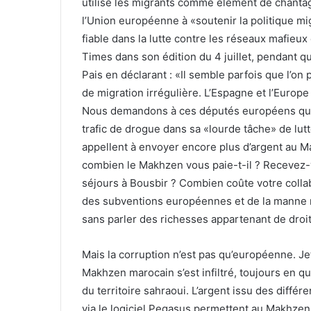
utilise les migrants comme élément de chantag
l’Union européenne à «soutenir la politique mi
fiable dans la lutte contre les réseaux mafieu
Times dans son édition du 4 juillet, pendant 
Pais en déclarant : «Il semble parfois que l’
de migration irrégulière. L’Espagne et l’Europ
Nous demandons à ces députés européens qui 
trafic de drogue dans sa «lourde tâche» de lutt
appellent à envoyer encore plus d’argent au Ma
combien le Makhzen vous paie-t-il ? Recevez-
séjours à Bousbir ? Combien coûte votre collab
des subventions européennes et de la manne rep
sans parler des richesses appartenant de droi
Mais la corruption n’est pas qu’européenne. Je
Makhzen marocain s’est infiltré, toujours en qu
du territoire sahraoui. L’argent issu des différ
via le logiciel Pegasus permettent au Makhzen