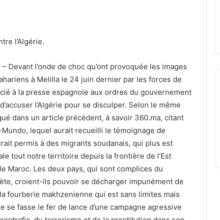
re l’Algérie.
 Devant l’onde de choc qu’ont provoquée les images
riens à Melilla le 24 juin dernier par les forces de
ocié à la presse espagnole aux ordres du gouvernement
 d’accuser l’Algérie pour se disculper. Selon le même
é dans un article précédent, à savoir 360.ma, citant
El-Mundo, lequel aurait recueilli le témoignage de
urait permis à des migrants soudanais, qui plus est
 tout notre territoire depuis la frontière de l’Est
s le Maroc. Les deux pays, qui sont complices du
lanète, croient-ils pouvoir se décharger impunément de
 la fourberie makhzenienne qui est sans limites mais
e se fasse le fer de lance d’une campagne agressive
cotrafic, du terrorisme et de la prostitution dans son