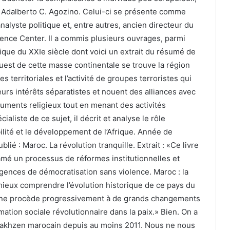
 Adalberto C. Agozino. Celui-ci se présente comme
nalyste politique et, entre autres, ancien directeur du
gence Center. Il a commis plusieurs ouvrages, parmi
ique du XXIe siècle dont voici un extrait du résumé de
ouest de cette masse continentale se trouve la région
 territoriales et l’activité de groupes terroristes qui
eurs intérêts séparatistes et nouent des alliances avec
guments religieux tout en menant des activités
cialiste de ce sujet, il décrit et analyse le rôle
ilité et le développement de l’Afrique. Année de
lié : Maroc. La révolution tranquille. Extrait : «Ce livre
é un processus de réformes institutionnelles et
igences de démocratisation sans violence. Maroc : la
mieux comprendre l’évolution historique de ce pays du
aine procède progressivement à de grands changements
ation sociale révolutionnaire dans la paix.» Bien. On a
Makhzen marocain depuis au moins 2011. Nous ne nous