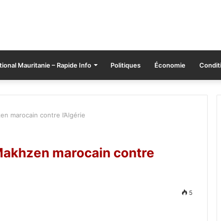
tional Mauritanie – Rapide Info
Politiques
Économie
Conditi
n marocain contre l’Algérie
Makhzen marocain contre
5