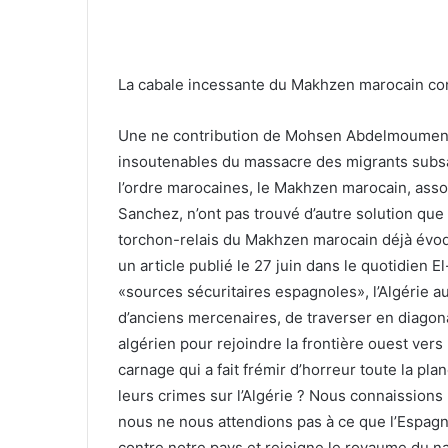
La cabale incessante du Makhzen marocain cont
Une ne contribution de Mohsen Abdelmoumen –
insoutenables du massacre des migrants subsaha
l’ordre marocaines, le Makhzen marocain, ass
Sanchez, n’ont pas trouvé d’autre solution que
torchon-relais du Makhzen marocain déjà évoqu
un article publié le 27 juin dans le quotidien 
«sources sécuritaires espagnoles», l’Algérie a
d’anciens mercenaires, de traverser en diagonale
algérien pour rejoindre la frontière ouest ver
carnage qui a fait frémir d’horreur toute la p
leurs crimes sur l’Algérie ? Nous connaissions
nous ne nous attendions pas à ce que l’Espagn
contre notre pays et rejoigne le royaume du nar