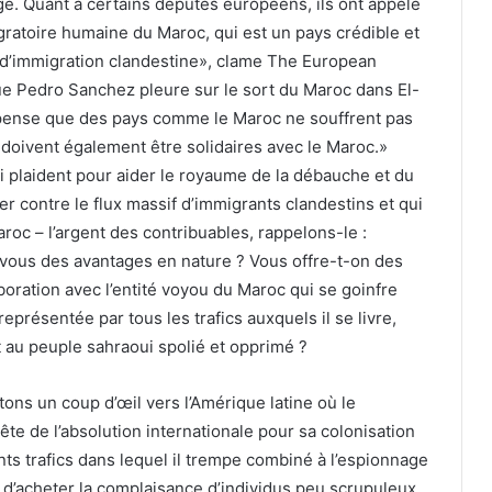
e. Quant à certains députés européens, ils ont appelé
gratoire humaine du Maroc, qui est un pays crédible et
x d’immigration clandestine», clame The European
que Pedro Sanchez pleure sur le sort du Maroc dans El-
on pense que des pays comme le Maroc ne souffrent pas
e doivent également être solidaires avec le Maroc.»
plaident pour aider le royaume de la débauche et du
er contre le flux massif d’immigrants clandestins et qui
roc – l’argent des contribuables, rappelons-le :
vous des avantages en nature ? Vous offre-t-on des
oration avec l’entité voyou du Maroc qui se goinfre
résentée par tous les trafics auxquels il se livre,
t au peuple sahraoui spolié et opprimé ?
tons un coup d’œil vers l’Amérique latine où le
ête de l’absolution internationale pour sa colonisation
ents trafics dans lequel il trempe combiné à l’espionnage
 d’acheter la complaisance d’individus peu scrupuleux,