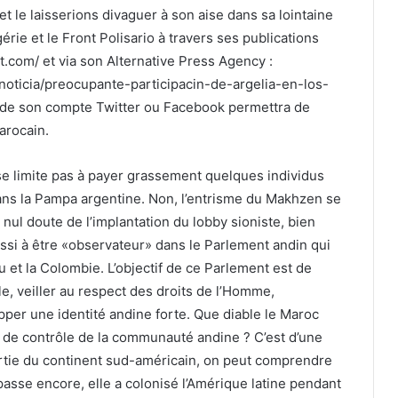
t le laisserions divaguer à son aise dans sa lointaine
lgérie et le Front Polisario à travers ses publications
.com/ et via son Alternative Press Agency :
oticia/preocupante-participacin-de-argelia-en-los-
 de son compte Twitter ou Facebook permettra de
arocain.
e limite pas à payer grassement quelques individus
ans la Pampa argentine. Non, l’entrisme du Makhzen se
s nul doute de l’implantation du lobby sioniste, bien
ussi à être «observateur» dans le Parlement andin qui
rou et la Colombie. L’objectif de ce Parlement est de
e, veiller au respect des droits de l’Homme,
opper une identité andine forte. Que diable le Maroc
et de contrôle de la communauté andine ? C’est d’une
artie du continent sud-américain, on peut comprendre
passe encore, elle a colonisé l’Amérique latine pendant