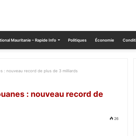
tional Mauritanie – Rapide Info
Politiques
Économie
Conditi
s : nouveau record de plus de 3 milliards
ouanes : nouveau record de
26