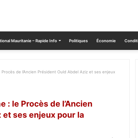
tional Mauritanie – Rapide Info
Politiques
Économie
Conditi
e Procès de l’Ancien Président Ould Abdel Aziz et ses enjeux
e : le Procès de l’Ancien
 et ses enjeux pour la