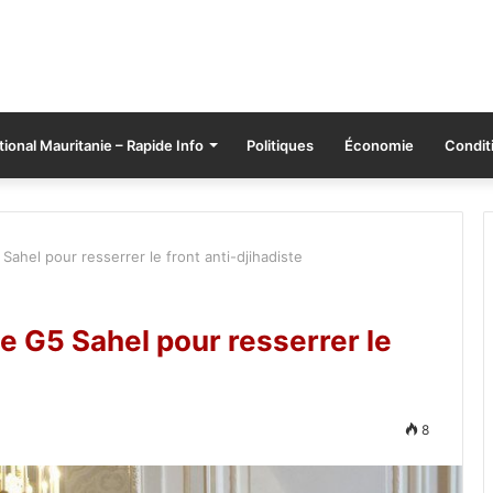
tional Mauritanie – Rapide Info
Politiques
Économie
Conditi
ahel pour resserrer le front anti-djihadiste
 G5 Sahel pour resserrer le
8