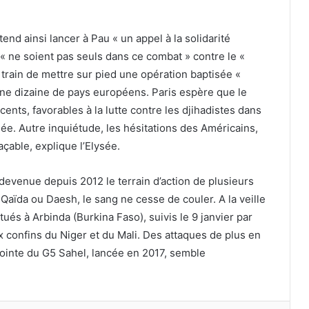
d ainsi lancer à Pau « un appel à la solidarité
 « ne soient pas seuls dans ce combat » contre le «
n train de mettre sur pied une opération baptisée «
une dizaine de pays européens. Paris espère que le
ts, favorables à la lutte contre les djihadistes dans
quée. Autre inquiétude, les hésitations des Américains,
açable, explique l’Elysée.
evenue depuis 2012 le terrain d’action de plusieurs
-Qaïda ou Daesh, le sang ne cesse de couler. A la veille
 tués à Arbinda (Burkina Faso), suivis le 9 janvier par
x confins du Niger et du Mali. Des attaques de plus en
jointe du G5 Sahel, lancée en 2017, semble