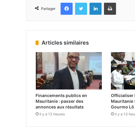
Facebook
Twitter
Linkedin
Imprimer
Partager
Articles similaires
Financements publics en
Officialiser
Mauritanie : passer des
Mauritanie :
annonces aux résultats
Gourmo Lô
il y a 13 heures
il y a 13 he