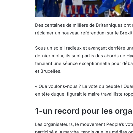
Des centaines de milliers de Britanniques ont
réclamer un nouveau référendum sur le Brexit,
Sous un soleil radieux et avançant derrière u
dernier mot », ils sont partis des abords de H
tenaient une séance exceptionnelle pour débat
et Bruxelles.
« Que voulons-nous ? Le vote du peuple ! Quan
en tête duquel figurait le maire travailliste (o
1-un record pour les org
Les organisateurs, le mouvement People’s vote
participé à la marche, tandis que les médias o