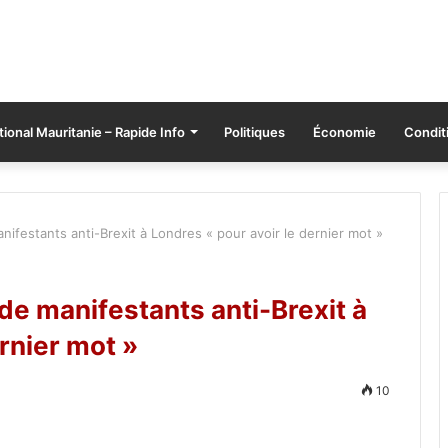
tional Mauritanie – Rapide Info
Politiques
Économie
Conditi
nifestants anti-Brexit à Londres « pour avoir le dernier mot »
de manifestants anti-Brexit à
rnier mot »
10