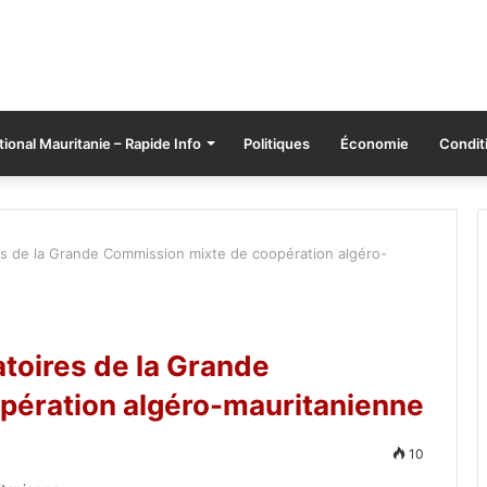
tional Mauritanie – Rapide Info
Politiques
Économie
Conditi
es de la Grande Commission mixte de coopération algéro-
toires de la Grande
pération algéro-mauritanienne
10