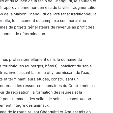
dio et du Musée de la radio de Chenguitti, le soutien et
à l’approvisionnement en eau de la ville, l’augmentation
n de la Maison Chenguitti de l’artisanat traditionnel, la
onnelle, le lancement du complexe commercial au
nes de projets générateurs de revenus au profit des
rsonnes de détermination.
ormés professionnellement dans le domaine du
s touristiques (auberges, hôtels), installant du sable
res, investissant la ferme et y fournissant de l’eau,
ts et terminant leurs études, construisant un
 soutenant les ressources humaines du Centre médical,
ur de récréation, la formation des jeunes et la
 pour femmes, des salles de soins, la construction
ppement intégré des animaux.
age de la route reliant Chenguitti et Atar est mis en