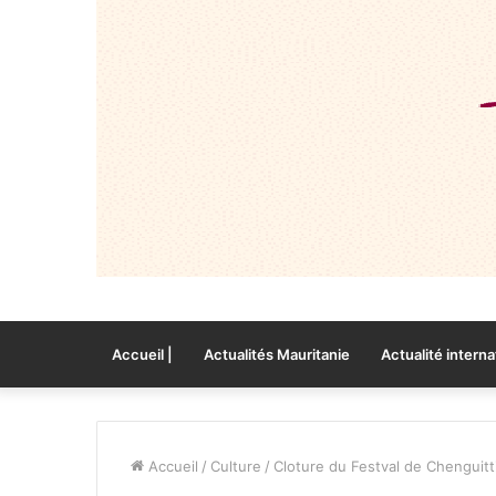
Accueil |
Actualités Mauritanie
Actualité interna
Accueil
/
Culture
/
Cloture du Festval de Chenguitti