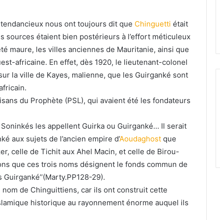
es tendancieux nous ont toujours dit que
Chinguetti
était
s sources étaient bien postérieurs à l’effort méticuleux
té maure, les villes anciennes de Mauritanie, ainsi que
est-africaine. En effet, dès 1920, le lieutenant-colonel
ur la ville de Kayes, malienne, que les Guirganké sont
fricain.
isans du Prophète (PSL), qui avaient été les fondateurs
 Soninkés les appellent Guirka ou Guirganké… Il serait
ké aux sujets de l’ancien empire d’
Aoudaghost
que
er, celle de Tichit aux Ahel Macin, et celle de Birou-
ons que ces trois noms désignent le fonds commun de
les Guirganké’’(Marty.PP128-29).
nom de Chinguittiens, car ils ont construit cette
 islamique historique au rayonnement énorme auquel ils