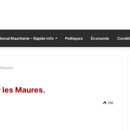
tional Mauritanie – Rapide Info
Politiques
Économie
Conditi
 Maures.
r les Maures.
186