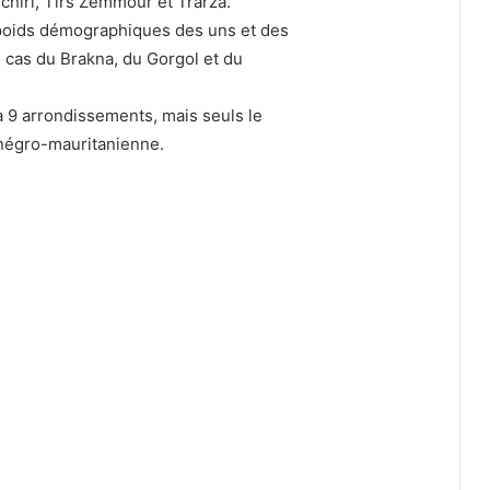
nchiri, Tirs Zemmour et Trarza.
 poids démographiques des uns et des
 cas du Brakna, du Gorgol et du
 a 9 arrondissements, mais seuls le
négro-mauritanienne.