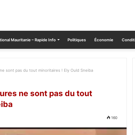
tional Mauritanie – Rapide Info
Politiques
Économie
Conditi
e sont pas du tout minoritaires ! Ely Ould Sneiba
ures ne sont pas du tout
eiba
160