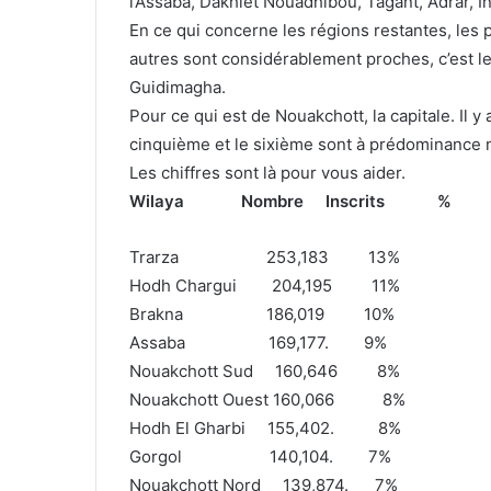
l’Assaba, Dakhlet Nouadhibou, Tagant, Adrar, I
En ce qui concerne les régions restantes, les
autres sont considérablement proches, c’est le
Guidimagha.
Pour ce qui est de Nouakchott, la capitale. Il y
cinquième et le sixième sont à prédominance 
Les chiffres sont là pour vous aider.
Wilaya Nombre Inscrits %
Trarza 253,183 13%
Hodh Chargui 204,195 11%
Brakna 186,019 10%
Assaba 169,177. 9%
Nouakchott Sud 160,646 8%
Nouakchott Ouest 160,066 8%
Hodh El Gharbi 155,402. 8%
Gorgol 140,104. 7%
Nouakchott Nord 139,874. 7%