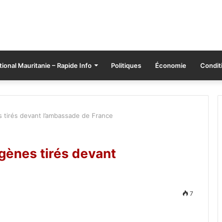
tional Mauritanie – Rapide Info
Politiques
Économie
Conditi
s tirés devant l’ambassade de France
gènes tirés devant
7