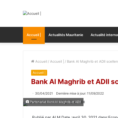
Accueil |
Actualités Mauritanie
Actualité interna
Accueil
/
Accueil |
/
Bank Al Maghrib et ADII scellen
Accueil |
Bank Al Maghrib et ADII sc
30/04/2021
Dernière mise à jour: 11/09/2022
Partenariat Bank Al Maghrib et ADII
Publié par ALM Date :avril 30, 2021 dans:Eco