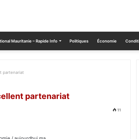
tional Mauritanie – Rapide Info
Politiques
Économie
Conditi
t partenariat
ellent partenariat
11
nomie / aujourdhui.ma