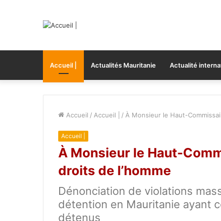
Accueil |
Actualités Mauritanie
Actualité interna
Accueil
/
Accueil |
/
À Monsieur le Haut-Commissair
Accueil |
À Monsieur le Haut-Commi
droits de l’homme
Dénonciation de violations mas
détention en Mauritanie ayant 
détenus