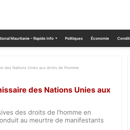
tional Mauritanie – Rapide Info
Politiques
Économie
Conditi
e des Nations Unies aux droits de l’homme
ssaire des Nations Unies aux
sives des droits de l’homme en
conduit au meurtre de manifestants