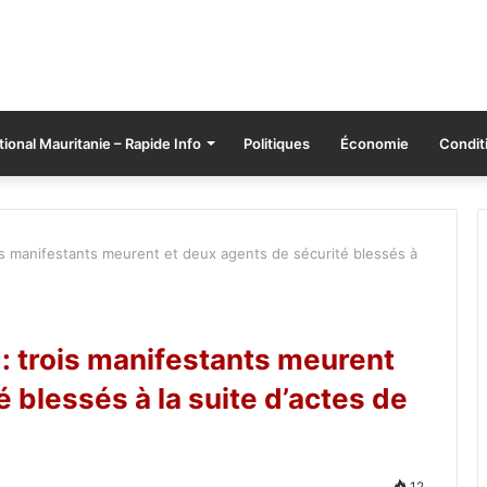
tional Mauritanie – Rapide Info
Politiques
Économie
Conditi
rois manifestants meurent et deux agents de sécurité blessés à
r : trois manifestants meurent
 blessés à la suite d’actes de
12