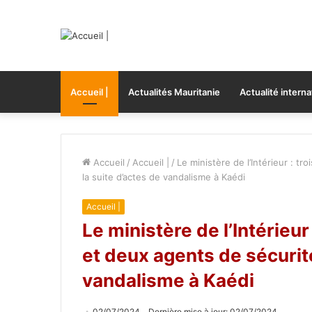
Accueil |
Actualités Mauritanie
Actualité interna
Accueil
/
Accueil |
/
Le ministère de l’Intérieur : t
la suite d’actes de vandalisme à Kaédi
Accueil |
Le ministère de l’Intérieu
et deux agents de sécurité
vandalisme à Kaédi
02/07/2024
Dernière mise à jour: 02/07/2024