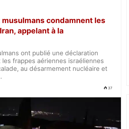
et musulmans condamnent les
Iran, appelant à la
ulmans ont publié une déclaration
t les frappes aériennes israéliennes
escalade, au désarmement nucléaire et
.
37